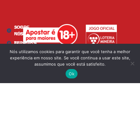
SOBRE
JOGO
NÓS
RESPONSÁVEL
BILHETES
TERMOS &
CONDIÇÕES
Nós utilizamos cookies para garantir que você tenha a melhor
FAQ
experiência em nosso site. Se você continua a usar este site,
POLÍTICA
PORTAL DO
assumimos que você está satisfeito.
DE
REVENDEDOR
GESTÃO
Ok
Para receber o pagamento do prêmio, consulte o verso do
POLÍTICA DE
Bilhete
PRIVACIDADE
SAC: faleconosco@msloteria.com.br
NOTÍCIAS
CONTATE-
NOS
TRABALHE
CONOSCO