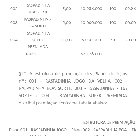
RASPADINHA
002
5,00
10.288.000
100
102.8
BOA SORTE
RASPADINHA 7
003
5,00
10.000.000
100
100.0
DA SORTE
RASPADINHA
004
SUPER
10,00
6.000.000
50
120.0
PREMIADA
Totais
57.178.000
§2º- A estrutura de premiação dos Planos de Jogos
os
n
: 001 – RASPADINHA JOGO DA VELHA, 002 -
RASPADINHA BOA SORTE, 003 - RASPADINHA 7 DA
SORTE e 004 – RASPADINHA SUPER PREMIADA
distribui premiação conforme tabela abaixo:
ESTRUTURA DE PREMIAÇÃO
Plano 001 - RASPADINHA JOGO
Plano 002 - RASPADINHA BOA
Pl