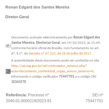
Ronan Edgard dos Santos Moreira
Diretor-Geral
Documento assinado eletronicamente por
Ronan Edgard dos
Santos Moreira
,
Diretor(a) Geral
, em 19/10/2023, às 15:49,
conforme horário oficial de Brasília, com fundamento no art.
6º, § 1º, do
Decreto nº 47.222, de 26 de julho de 2017
.
A autenticidade deste documento pode ser conferida no site
http://sei.mg.gov.br/sei/controlador_externo.php?
acao=documento_conferir&id_orgao_acesso_externo=0
,
informando o código verificador
75447701
e o código CRC
1E341F7E
.
Referência:
Processo nº
SEI nº
2040.01.0000219/2023-91
75447701