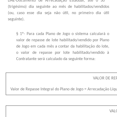
DAE-Documento de Arrecadação Estadual, até o 30 º
(trigésimo) dia seguinte ao mês de habilitados/vendidos
(ou, caso esse dia seja não útil, no primeiro dia útil
seguinte).
§ 1º- Para cada Plano de Jogo o sistema calculará o
valor de repasse de lote habilitado/vendido por Plano
de Jogo em cada mês a contar da habilitação do lote,
o valor de repasse por lote habilitado/vendido à
Contratante será calculado da seguinte forma:
VALOR DE RE
Valor de Repasse Integral do Plano de Jogo = Arrecadação Líqu
VAL