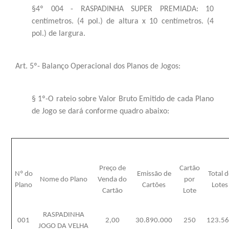
§4º 004 - RASPADINHA SUPER PREMIADA: 10
centímetros. (4 pol.) de altura x 10 centímetros. (4
pol.) de largura.
Art. 5º- Balanço Operacional dos Planos de Jogos:
§ 1º-O rateio sobre Valor Bruto Emitido de cada Plano
de Jogo se dará conforme quadro abaixo:
Preço de
Cartão
Nº do
Emissão de
Total d
Nome do Plano
Venda do
por
Plano
Cartões
Lotes
Cartão
Lote
RASPADINHA
001
2,00
30.890.000
250
123.5
JOGO DA VELHA