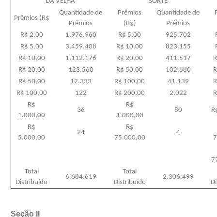
DA VELHA
SORTE
Quantidade de
Prêmios
Quantidade de
Prêmios (R$
Prêmios
(R$)
Prêmios
R$ 2,00
1.976.960
R$ 5,00
925.702
R$ 5,00
3.459.408
R$ 10,00
823.155
R$ 10,00
1.112.176
R$ 20,00
411.517
R
R$ 20,00
123.560
R$ 50,00
102.880
R
R$ 50,00
12.333
R$ 100,00
41.139
R
R$ 100,00
122
R$ 200,00
2.022
R
R$
R$
36
80
R
1.000,00
1.000,00
R$
R$
24
4
5.000,00
75.000,00
7
7
Total
Total
6.684.619
2.306.499
Distribuído
Distribuído
Di
Seção II