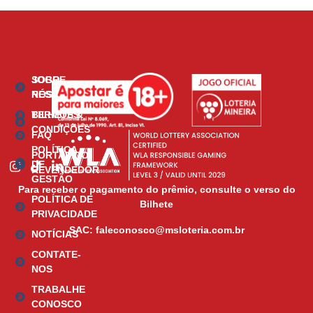
SOBRE
JOGO
NÓS
RESPONSÁVEL
BILHETES
TERMOS &
CONDIÇÕES
FAQ
POLÍTICA
PORTAL DO
DE
REVENDEDOR
GESTÃO
Para receber o pagamento do prêmio, consulte o verso do
POLÍTICA DE
Bilhete
PRIVACIDADE
SAC: faleconosco@msloteria.com.br
NOTÍCIAS
CONTATE-
NOS
TRABALHE
CONOSCO