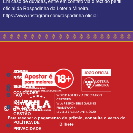
Em caso de dúvidas, entre em contato via direct do perfil
oficial da Raspadinha da Loteria Mineira.
https://www.instagram.com/raspadinha.oficial
SOBRE
JOGO
NÓS
RESPONSÁVEL
BILHETES
TERMOS &
CONDIÇÕES
FAQ
POLÍTICA
PORTAL DO
DE
REVENDEDOR
GESTÃO
Para receber o pagamento do prêmio, consulte o verso do
POLÍTICA DE
Bilhete
PRIVACIDADE